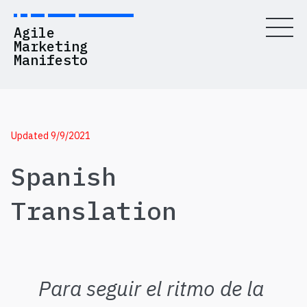
Agile
Marketing
Manifesto
Values
Updated 9/9/2021
Principles
Spanish
History
Translation
Resources
Blog
Contact Us
Para seguir el ritmo de la